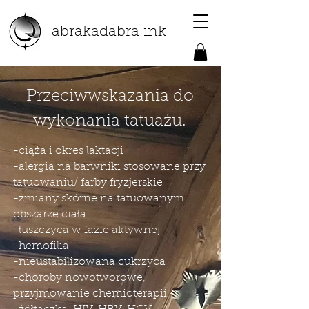
abrakadabra ink
Przeciwwskazania do
wykonania tatuażu.
-ciąża i okres laktacji
-alergia na barwniki stosowane przy
tatuowaniu/ farby fryzjerskie
-zmiany skórne na tatuowanym
obszarze ciała
-łuszczyca w fazie aktywnej
-hemofilia
-nieustabilizowana cukrzyca
-choroby nowotworowe,
przyjmowanie chemioterapii