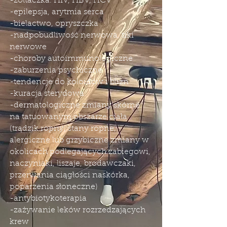
-żółtaczka. HIV, HBV, HCV
-epilepsja, arytmia serca
-bielactwo, opryszczka
-nadpobudliwość nerwowa, tiki
nerwowe
-choroby autoimmunologiczne
-zaburzenia psychiczne
-tendencje do koloidów i blizn
-kuracja sterydowa
-dermatologiczne zmiany skórne
na tatuowanym obszarze ciała
(trądzik ropny, stany ropne,
alergiczne lub grzybiczne zmiany w
okolicach podlegających zabiegowi,
naczyniaki, liszaje, brodawczaki,
przerwania ciągłości naskórka,
poparzenia słoneczne)
-antybiotykoterapia
-zażywanie leków rozrzedzających
krew