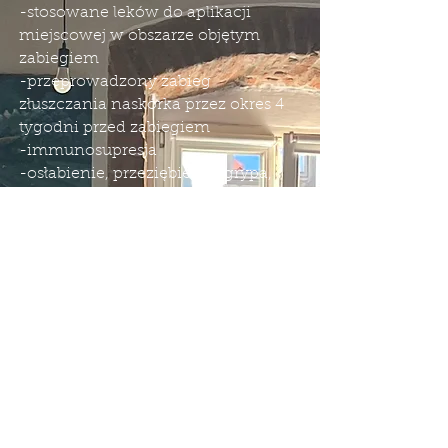
-stosowane leków do aplikacji
miejscowej w obszarze objętym
zabiegiem
-przeprowadzony zabieg
złuszczania naskórka przez okres 4
tygodni przed
zabiegiem
-immunosupresja
-osłabienie, przeziębienie, grypa,
angina
-przebywanie pod wpływem
alkoholu lub środków odurzających
oraz spożywanie ich w ciągu
ostatnich 24 godzin
-korzystanie z solarium/ opalanie
się w ciągu ostatnich 7 dni
Studio tatuażu Bielsko-Biała, Tatuaż
Abrakadabra Ink
Bielsko, Salon tatuażu Bielsko, tatuaż