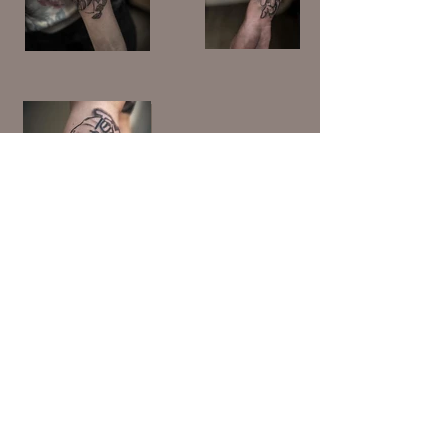
Studio tatuażu Bielsko-Biała, Tatuaż
Abrakadabra Ink
Bielsko, Salon tatuażu Bielsko, tatuaż
ul. Cieszyńska 2/3
kobiecy bielsko
43-300 Bielsko-Biała
tel. +48 534 757 450