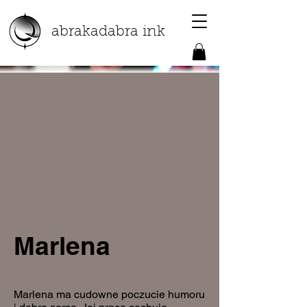
abrakadabra ink
Marlena
Marlena ma cudowne poczucie humoru