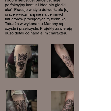
i dobre serce. Jej prace cechuje
perfekcyjny kontur i idealnie gładki
cień. Pracuje w stylu dotwork, ale jej
prace wyróżniają się na tle innych
tatuatorów pracujących tą techniką.
Tatuaże w wykonaniu Marleny są
czyste i przejrzyste. Projekty zawierają
dużo detali co nadaje im charakteru.