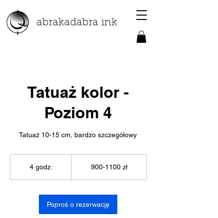
abrakadabra ink
Tatuaż kolor -
Poziom 4
Tatuaż 10-15 cm, bardzo szczegółowy
900-
1100
4 godz.
4
900-1100 zł
zł
g
o
d
z
Poproś o rezerwację
.