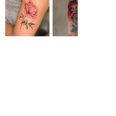
Zasady rezygnacji
Aby bezpłatnie zmienić lub anulować termin
skontaktuj się z nami nie później niż 7 dni
przed umówioną sesją. Zmiana terminu lub
jego anulacja później niż 7 dni przed sesją
wiąże się z tym, że zadatek przepada. Aby
umówić nowy termin należy wtedy wpłacić
nowy zadatek.
Studio tatuażu Bielsko-Biała, Tatuaż
Abrakadabra Ink
Bielsko, Salon tatuażu Bielsko, tatuaż